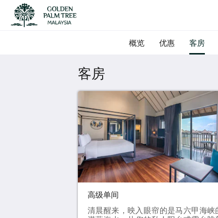
概览
优惠
客房
客房
高级单间
清晨醒来，映入眼帘的是马六甲海峡