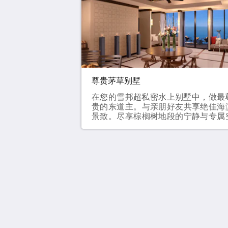
位成人和 2 位儿童
尊贵茅草别墅
在您的雪邦超私密水上别墅中，做最
贵的东道主。与亲朋好友共享绝佳海
景致。尽享棕榈树地段的宁静与专属
间。宽敞的厨房与用餐区，是款待宾
的理想之所。在日光躺椅上小酌一杯
或倚靠在舒适沙发上。欣赏壮丽的
景，看着无边海景在眼前渐渐融入缤
的落日色彩。所有尊贵茅草别墅的预
均可享有每晚每间客房最多 2 辆车的
马来西亚黄金棕榈度假村
费代客泊车服务。232 平方米大床、
床和两张单人床最多可入住 6 位成人
67, Jalan Pantai Bagan Lalang, Kg Ba
Lalang
3 位儿童
Sungai Pelek Selangor 43950
Malaysia