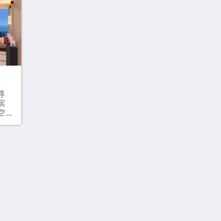
时光而精心打造。122 平方米大床、两
缓
张单人床和一张沙发床最多可入住 5 位
光
成人和 2 位儿童
张
童
尊
滨
空
客
，
海
纷
订
免
双
和
gan