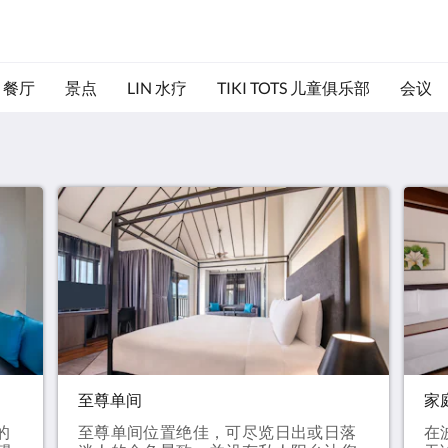
餐厅
景点
LIN 水疗
TIKI TOTS 儿童俱乐部
会议
至尊单间
家
的
至尊单间位置绝佳，可尽览日出或日落
在