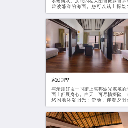
湛蓝海水。从您的私人阳台或露台眺
碧波荡漾的海面。您可以踏上探险
旅，或在客房内享受阳光的沐浴。无
您身在何处，落地窗都能将一望无际
大海尽收眼底。这就是雪邦海滩度假
的魅力所在。52 平方米大床 / 两张单
床最多可入住 3 位成人
家庭别墅
与亲朋好友一同踏上雪邦波光粼粼的
面上舒展身心。白天，可尽情探险，
悠闲地沐浴阳光；傍晚，伴着夕阳
晖，定格美好回忆。想宅在房内放松
还是外出探索，皆由你决定。雪邦度
村为每位宾客提供独立的空间，并提
各种便利设施，让您尽情享受假期。8
平方米双床和两张单人床最多可入住 