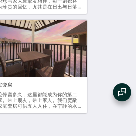
论您与家人或挚友相伴，每一刻都将
为珍贵的回忆，尤其是在日出与日落
勒天际的壮丽景色中。家庭茅草别墅
传统魅力点缀，采用经典的茅草屋
，宽敞的布局和贴心的设施满足您的
切所需。82 平方米双床和两张单人床
多可入住 4 位成人和 2 位儿童
庭套房
论停留多久，这里都能成为你的第二
家。带上朋友，带上家人。我们宽敞
家庭套房可供五人入住，在宁静的水
空间里尽享舒适。在雪邦的度假村，
可以招待客人或放松身心。您可以预
主卧，在浴缸里泡个澡。每个人都有
于自己的独立空间，安心自在。您可
在露台上小酌一杯，或一同欣赏夕阳