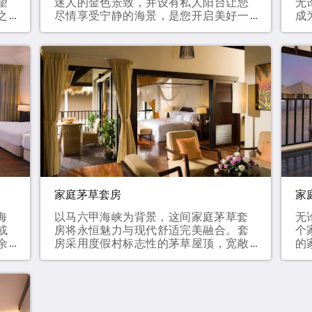
望
迷人的金色景致，并设有私人阳台让您
无
之
尽情享受宁静的海景，是您开启美好一
成
论
天或夜晚放松身心的理想之选。52 平方
勾
的
米大床 / 两张单人床最多可入住 3 位成
以
村
人
顶
人
一
最
家庭茅草套房
家
海
以马六甲海峡为背景，这间家庭茅草套
无
或
房将永恒魅力与现代舒适完美融合。套
个
余
房采用度假村标志性的茅草屋顶，宽敞
的
，
的水上空间配备私人阳台和两间独立客
上
假
房。无论您是在欣赏震撼的日出或日落
您
供
美景，还是在结束一天的海滨探险后静
订
2
心歇息，家庭茅草套房以全新的方式诠
属
4
释奢华入住体验，并为共享欢乐与放松
以