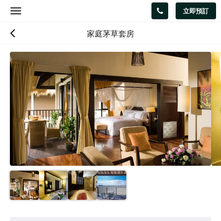
立即預訂
Toggle
navigation
家庭茅草套房
以
下
是
浮
動
切
換
檢
視。
請
向
左
或
向
右
滑
動，
或
設