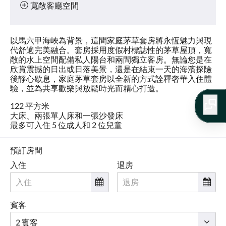
寬敞客廳空間
以馬六甲海峽為背景，這間家庭茅草套房將永恆魅力與現
代舒適完美融合。套房採用度假村標誌性的茅草屋頂，寬
敞的水上空間配備私人陽台和兩間獨立客房。無論您是在
欣賞震撼的日出或日落美景，還是在結束一天的海濱探險
後靜心歇息，家庭茅草套房以全新的方式詮釋奢華入住體
驗，並為共享歡樂與放鬆時光而精心打造。
122 平方米
大床、兩張單人床和一張沙發床
最多可入住 5 位成人和 2 位兒童
預訂房間
入住
退房
賓客