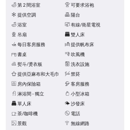
點
施
第 2 間浴室
可要求浴袍
擊
「下
提供空調
陽台
一
個」
浴室
有線/衛星電視
和
吊扇
雙人床
「上
一
每日客房服務
提供帆布床
個」
按
書桌
吹風機
鈕，
即
熨斗/燙衣板
洗衣設施
可
查
提供亞麻布和大毛巾
禁菸
看
房內保險箱
客房服務
影
像。
淋浴間 - 獨立
小型冰箱
單人床
沙發床
茶/咖啡機
電話
景觀
無線網路