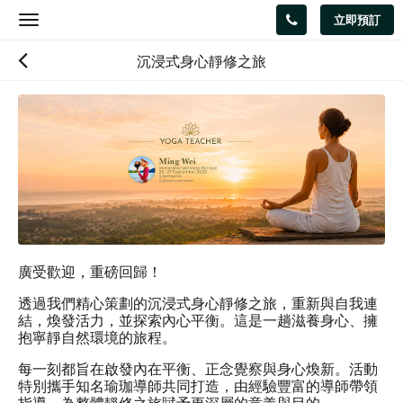
立即預訂
Toggle
navigation
沉浸式身心靜修之旅
廣受歡迎，重磅回歸！
透過我們精心策劃的沉浸式身心靜修之旅，重新與自我連
結，煥發活力，並探索內心平衡。這是一趟滋養身心、擁
抱寧靜自然環境的旅程。
每一刻都旨在啟發內在平衡、正念覺察與身心煥新。活動
特別攜手知名瑜珈導師共同打造，由經驗豐富的導師帶領
指導，為整體靜修之旅賦予更深層的意義與目的。