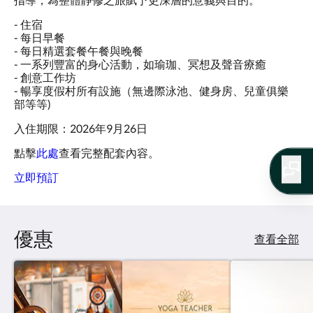
- 住宿
- 每日早餐
- 每日精選套餐午餐與晚餐
- 一系列豐富的身心活動，如瑜珈、冥想及聲音療癒
- 創意工作坊
- 暢享度假村所有設施（無邊際泳池、健身房、兒童俱樂
部等等)
入住期限：2026年9月26日
點擊
此處
查看完整配套內容。
立即預訂
優惠
查看全部