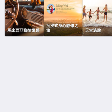
沉浸式身心靜修之
馬來西亞鄉情懷舊
旅
天堂逃脫
馬來西亞黃金棕櫚度假村
67, Jalan Pantai Bagan Lalang, Kg Bagan Lalang
Sungai Pelek Selangor 43950
Malaysia
+60 3-3182 3600
hello@goldenpalmtree.com
2026
All rights reserved
Powered by
Canvas